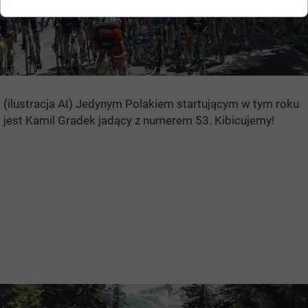
(ilustracja AI) Jedynym Polakiem startującym w tym roku
jest Kamil Gradek jadący z numerem 53. Kibicujemy!