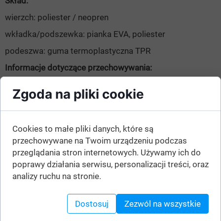
Skład:
wierzch: poliester / neopren
wkładka/podszewka: pianka EVA, poliester
podeszwa: guma termoplastyczna TPR
Informacje dotyczące przechowywania:
przechowywać w suchym miejscu
Zgoda na pliki cookie
Cookies to małe pliki danych, które są
przechowywane na Twoim urządzeniu podczas
Ten produkt kupisz w sklepach:
przeglądania stron internetowych. Używamy ich do
poprawy działania serwisu, personalizacji treści, oraz
analizy ruchu na stronie.
Dostosuj
Zezwól na wszystkie