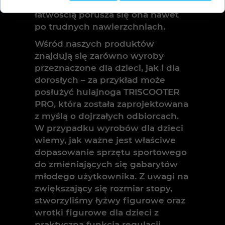
polskich dróg, dzięki czemu z
łatwością porusza się ona nawet
po trudnych nawierzchniach.
Wśród naszych produktów
znajdują się zarówno wyroby
przeznaczone dla dzieci, jak i dla
dorosłych – za przykład może
posłużyć hulajnoga TRISCOOTER
PRO, która została zaprojektowana
z myślą o dojrzałych odbiorcach.
W przypadku wyrobów dla dzieci
wiemy, jak ważne jest właściwe
dopasowanie sprzętu sportowego
do zmieniających się gabarytów
młodego użytkownika. Z uwagi na
zwiększający się rozmiar stopy,
stworzyliśmy łyżwy figurowe oraz
wrotki figurowe dla dzieci z
praktyczną funkcją regulacji