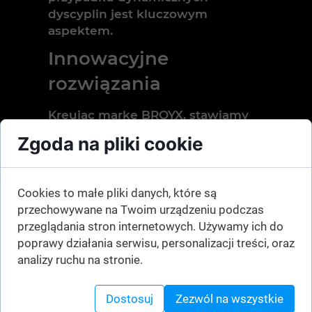
dyscyplin jest kluczowym
aspektem.
Innowacyjne
rozwiązania
Kreując markę BROYX, stawiamy
na innowacyjność, łącząc
Zgoda na pliki cookie
sprawdzone rozwiązania z
nietypowymi elementami. W ten
sposób stworzyliśmy hulajnogę
Cookies to małe pliki danych, które są
SOLID CITY, będącą kombinacją
przechowywane na Twoim urządzeniu podczas
hulajnogi wyczynowej z hulajnogą
przeglądania stron internetowych. Używamy ich do
miejską o dużych kołach – to
poprawy działania serwisu, personalizacji treści, oraz
doskonałe połączenie solidności z
analizy ruchu na stronie.
wygodą użytkowania. Dodatkowo
w konstrukcji hulajnogi zostały
Dostosuj
Zezwól na wszystkie
uwzględnione nierówności