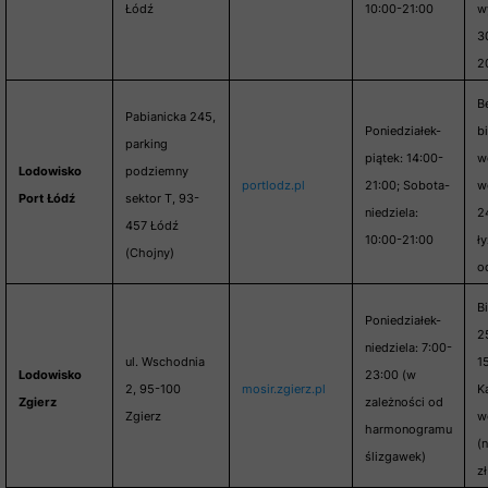
Łódź
10:00-21:00
w
30
20
Be
Pabianicka 245,
Poniedziałek-
b
parking
piątek: 14:00-
we
Lodowisko
podziemny
portlodz.pl
21:00; Sobota-
w
Port Łódź
sektor T, 93-
niedziela:
24
457 Łódź
10:00-21:00
ł
(Chojny)
o
Bi
Poniedziałek-
2
niedziela: 7:00-
ul. Wschodnia
15
Lodowisko
23:00 (w
2, 95-100
mosir.zgierz.pl
Ka
Zgierz
zależności od
Zgierz
we
harmonogramu
(
ślizgawek)
z