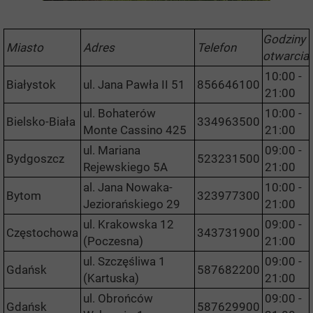
Godziny
Miasto
Adres
Telefon
otwarcia
10:00 -
Białystok
ul. Jana Pawła II 51
856646100
21:00
ul. Bohaterów
10:00 -
Bielsko-Biała
334963500
Monte Cassino 425
21:00
ul. Mariana
09:00 -
Bydgoszcz
523231500
Rejewskiego 5A
21:00
al. Jana Nowaka-
10:00 -
Bytom
323977300
Jeziorańskiego 29
21:00
ul. Krakowska 12
09:00 -
Częstochowa
343731900
(Poczesna)
21:00
ul. Szczęśliwa 1
09:00 -
Gdańsk
587682200
(Kartuska)
21:00
ul. Obrońców
09:00 -
Gdańsk
587629900