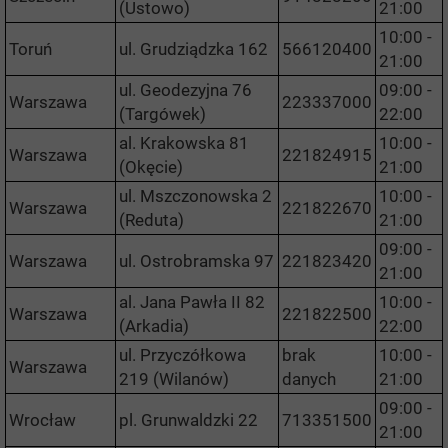
(Ustowo)
21:00
10:00 -
Toruń
ul. Grudziądzka 162
566120400
21:00
ul. Geodezyjna 76
09:00 -
Warszawa
223337000
(Targówek)
22:00
al. Krakowska 81
10:00 -
Warszawa
221824915
(Okęcie)
21:00
ul. Mszczonowska 2
10:00 -
Warszawa
221822670
(Reduta)
21:00
09:00 -
Warszawa
ul. Ostrobramska 97
221823420
21:00
al. Jana Pawła II 82
10:00 -
Warszawa
221822500
(Arkadia)
22:00
ul. Przyczółkowa
brak
10:00 -
Warszawa
219 (Wilanów)
danych
21:00
09:00 -
Wrocław
pl. Grunwaldzki 22
713351500
21:00