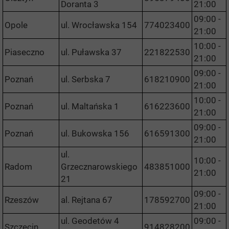
Doranta 3
21:00
09:00 -
Opole
ul. Wrocławska 154
774023400
21:00
10:00 -
Piaseczno
ul. Puławska 37
221822530
21:00
09:00 -
Poznań
ul. Serbska 7
618210900
21:00
10:00 -
Poznań
ul. Maltańska 1
616223600
21:00
09:00 -
Poznań
ul. Bukowska 156
616591300
21:00
ul.
10:00 -
Radom
Grzecznarowskiego
483851000
21:00
21
09:00 -
Rzeszów
al. Rejtana 67
178592700
21:00
ul. Geodetów 4
09:00 -
Szczecin
914828200