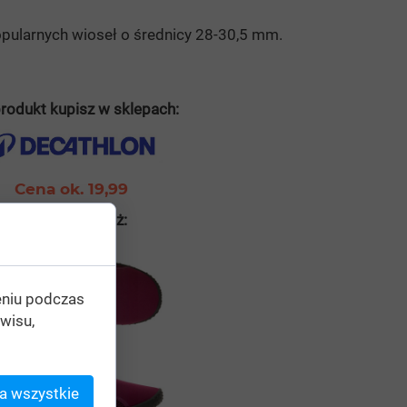
pularnych wioseł o średnicy 28-30,5 mm.
rodukt kupisz w sklepach:
Cena ok. 19,99
Zobacz również:
eniu podczas
wisu,
a wszystkie