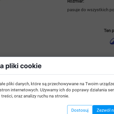
Rozmiar:
pasuje do wszystkich po
Ten p
 pliki cookie
ałe pliki danych, które są przechowywane na Twoim urządz
stron internetowych. Używamy ich do poprawy działania ser
 treści, oraz analizy ruchu na stronie.
Dostosuj
Zezwól n