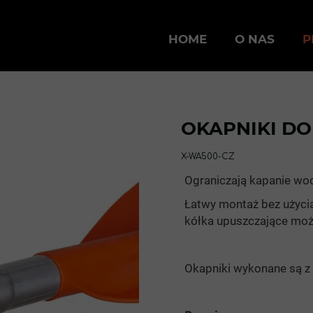
HOME
O NAS
P
OKAPNIKI DO
X-WA500-CZ
Ograniczają kapanie wody
Łatwy montaż bez użycia 
kółka upuszczające możn
Okapniki wykonane są z 