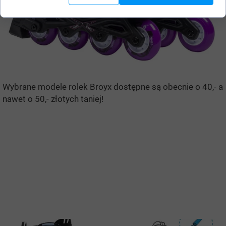
Wybrane modele rolek Broyx dostępne są obecnie o 40,- a
nawet o 50,- złotych taniej!