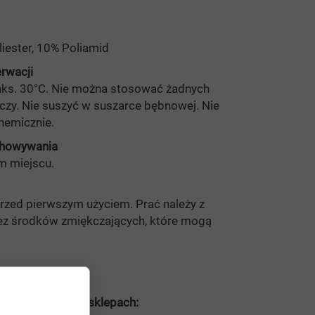
iester, 10% Poliamid
rwacji
ks. 30°C. Nie można stosować żadnych
czy. Nie suszyć w suszarce bębnowej. Nie
hemicznie.
chowywania
 miejscu.
rzed pierwszym użyciem. Prać należy z
ez środków zmiękczających, które mogą
rodukt kupisz w sklepach: