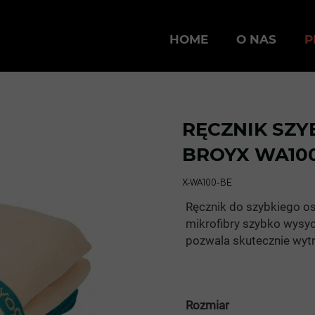
HOME
O NAS
P
RĘCZNIK SZ
BROYX WA10
X-WA100-BE
Ręcznik do szybkiego o
mikrofibry szybko wysy
pozwala skutecznie wytr
Rozmiar