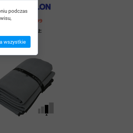
eniu podczas
wisu,
Cena ok. 29,99
Zobacz również:
a wszystkie