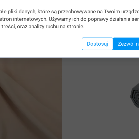
ałe pliki danych, które są przechowywane na Twoim urządz
stron internetowych. Używamy ich do poprawy działania ser
 treści, oraz analizy ruchu na stronie.
Dostosuj
Zezwól n