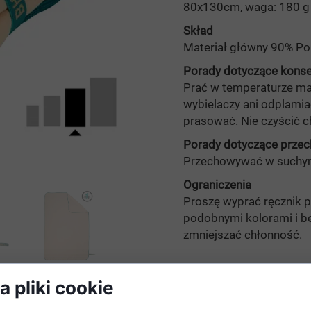
80x130cm, waga:
180 g
Skład
Materiał główny 90% Pol
Porady dotyczące konse
Prać w temperaturze ma
wybielaczy ani odplamia
prasować. Nie czyścić c
Porady dotyczące prze
Przechowywać w suchym
Ograniczenia
Proszę wyprać ręcznik p
podobnymi kolorami i b
zmniejszać chłonność.
 pliki cookie
Ten p