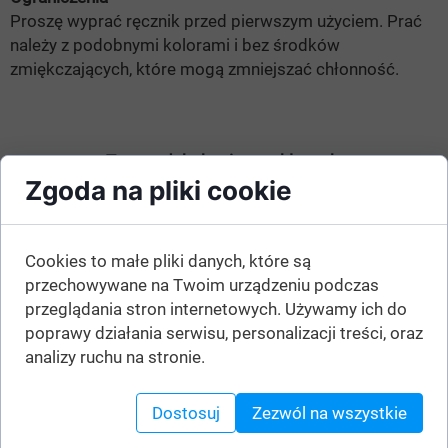
Proszę wyprać ręcznik przed pierwszym użyciem. Prać
należy z podobnymi kolorami i bez środków
zmiękczających, które mogą zmniejszać chłonność.
Ten produkt kupisz w sklepach:
Zgoda na pliki cookie
Cookies to małe pliki danych, które są
przechowywane na Twoim urządzeniu podczas
przeglądania stron internetowych. Używamy ich do
Zobacz również:
poprawy działania serwisu, personalizacji treści, oraz
analizy ruchu na stronie.
Dostosuj
Zezwól na wszystkie