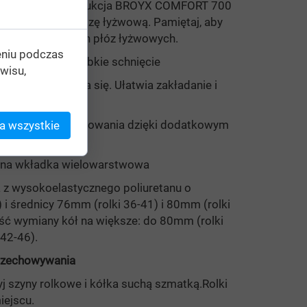
ewolucyjna konstrukcja BROYX COMFORT 700
 rolkowej na płozę łyżwową. Pamiętaj, aby
miar dodatkowych płóz łyżwowych.
eniu podczas
zapewniająca szybkie schnięcie
wisu,
samozamykająca się. Ułatwia zakładanie i
 wysokiego sznurowania dzięki dodatkowym
a wszystkie
zna wkładka wielowarstwowa
a z wysokoelastycznego poliuretanu o
 i średnicy 76mm (rolki 36-41) i 80mm (rolki
ość wymiany kół na większe: do 80mm (rolki
 42-46).
przechowywania
j szyny rolkowe i kółka suchą szmatką.Rolki
ejscu.