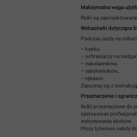
Maksymalna waga użyt
Rolki są zaprojektowan
Wskazówki dotyczące b
Podczas jazdy na rolkac
– kasku,
– ochraniaczy na nadgar
– nakolanników,
– nałokietników,
– rękawic.
Zapoznaj się z instrukcją
Przeznaczenie i ogranic
Rolki przeznaczone do ja
zastosowań profesjonal
wykonywania skoków.
Płozy łyżwowe należy do