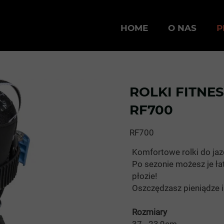
HOME
O NAS
P
ROLKI FITNE
RF700
RF700
Komfortowe rolki do jazd
Po sezonie możesz je ła
płozie!
Oszczędzasz pieniądze i
Rozmiary