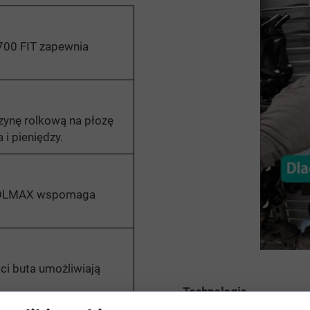
00 FIT zapewnia
zynę rolkową na płozę
i pieniędzy.
OOLMAX wspomaga
ci buta umożliwiają
Technologie