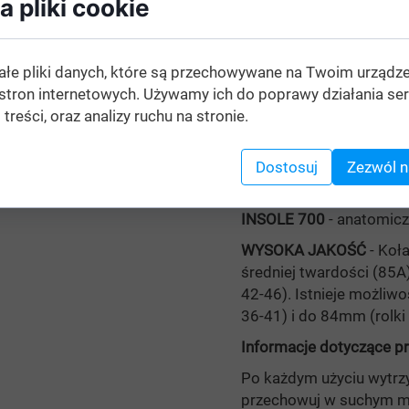
 pliki cookie
WINTER & SUMMER
- r
umożliwia wymianę szyny
e stopy. Klamra EASY
dobrać odpowiedni roz
ałe pliki danych, które są przechowywane na Twoim urządz
COOLMAX
– wyściółka 
stron internetowych. Używamy ich do poprawy działania ser
EASY SYSTEM
– klamra 
 treści, oraz analizy ruchu na stronie.
zdejmowanie buta.
HIGH LACE
- możliwość
Dostosuj
Zezwól n
haftkom.
INSOLE 700
- anatomic
WYSOKA JAKOŚĆ
- Koł
średniej twardości (85A)
42-46). Istnieje możliw
36-41) i do 84mm (rolki
Informacje dotyczące 
Po każdym użyciu wytrzy
przechowuj w suchym mi