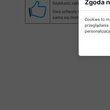
Zgoda na
Szybkość zakładania
Dwa uchwyty ułatwiają włożeni
sama się domyka.
Cookies to m
przeglądania 
personalizacji