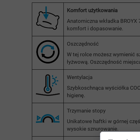
Komfort użytkowania
Anatomiczna wkładka BROYX 7
komfort i dopasowanie.
Oszczędność
W tej rolce możesz wymienić s
łyżwową. Oszczędność miejsca 
Wentylacja
Szybkoschnąca wyściółka C
higienę.
Trzymanie stopy
Unikatowe haftki w górnej częś
wysokie sznurowanie.