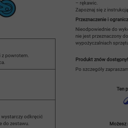
– rękawic.
Zapoznaj się z instrukcją
Przeznaczenie i ogranic
Nieodpowiednie do wyk
nie jest przeznaczony d
wypożyczalniach sprzętu
i z powrotem.
Produkt znów dostępny!
ca.
Po szczegóły zaprasza
Ten p
 wystarczy odkręcić
ne do zestawu.
Możesz 