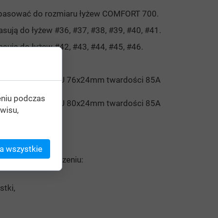
opasować do rozmiaru łyżew COMFORT 700.
sują do łyżew #36, #37, #38, #39, #40, #41.
sują do łyżew #42, #43, #44, #45, #46.
adki
osażono w koła PU 76x24mm twardości 85A
eniu podczas
osażono w koła PU 80x24mm twardości 85A
wisu,
ezpieczeństwa
a wszystkie
h pamiętaj o noszeniu:
stki,