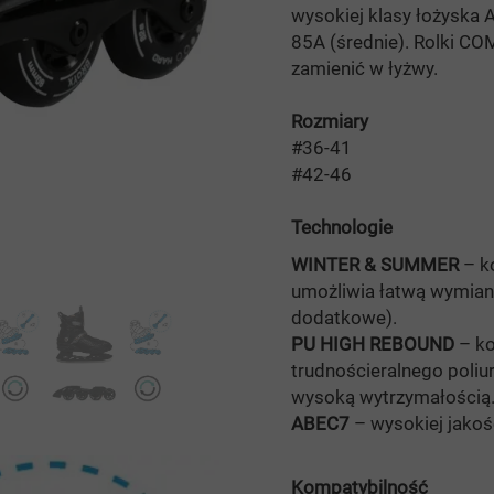
wysokiej klasy łożyska 
85A (średnie). Rolki C
zamienić w łyżwy.
Rozmiary
#36-41
#42-46
Technologie
WINTER &
SUMMER
– k
umożliwia łatwą wymianę
dodatkowe).
PU HIGH REBOUND
– ko
trudnościeralnego poliu
wysoką wytrzymałością
ABEC7
– wysokiej jakoś
Kompatybilność