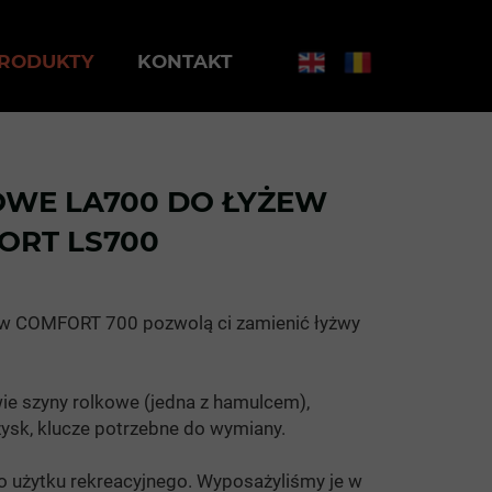
RODUKTY
KONTAKT
OWE LA700 DO ŁYŻEW
ORT LS700
ew COMFORT 700 pozwolą ci zamienić łyżwy
ie szyny rolkowe (jedna z hamulcem),
żysk, klucze potrzebne do wymiany.
o użytku rekreacyjnego. Wyposażyliśmy je w