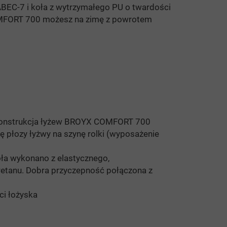
ABEC-7 i koła z wytrzymałego PU o twardości
OMFORT 700 możesz na zimę z powrotem
onstrukcja łyżew BROYX COMFORT 700
 płozy łyżwy na szynę rolki (wyposażenie
ła wykonano z elastycznego,
retanu. Dobra przyczep
ność połączona z
.
ci łożyska