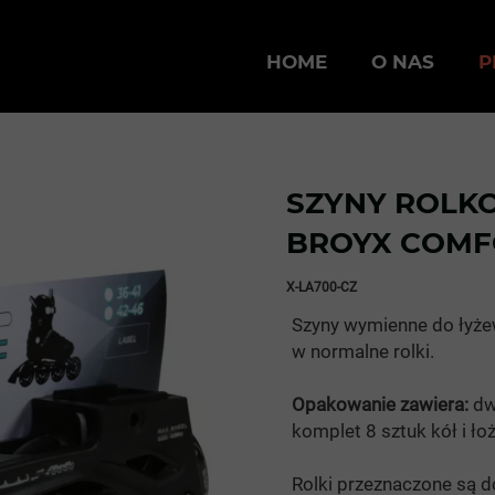
HOME
O NAS
P
SZYNY ROLK
BROYX COMF
X-LA700-CZ
Szyny wymienne do łyż
w normalne rolki.
Opakowanie zawiera:
dw
komplet 8 sztuk kół i ło
Rolki przeznaczone są d