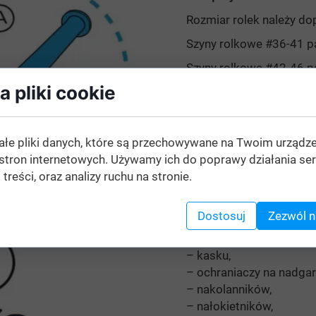
Rozmiar rolek należy d
Szyny rolkowe #36-41 pa
Szyny rolkowe #42-46 pa
 pliki cookie
Rozmiary / długość wkł
rozmiar 36-41 wyp
(średnie)
ałe pliki danych, które są przechowywane na Twoim urządz
rozmiar 42-46 wyp
stron internetowych. Używamy ich do poprawy działania ser
(średnie)
 treści, oraz analizy ruchu na stronie.
Wskazówki dotyczące b
Dostosuj
Zezwól n
Podczas jazdy na łyżwac
– kasku,
– ochraniaczy na nadgar
– nakolanników,
– nałokietników,