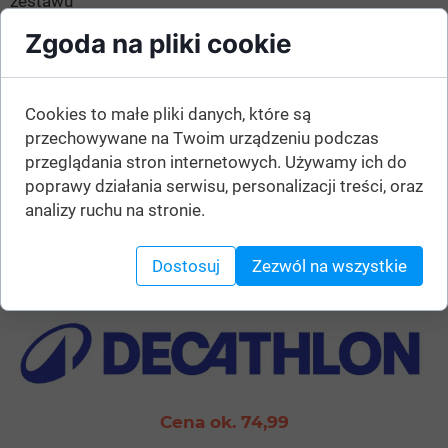
zestawu
Zgoda na pliki cookie
Skład
Konstrukcja stalowa + kółka z wytrzymałego PU
Cookies to małe pliki danych, które są
przechowywane na Twoim urządzeniu podczas
przeglądania stron internetowych. Używamy ich do
poprawy działania serwisu, personalizacji treści, oraz
analizy ruchu na stronie.
Dostosuj
Zezwól na wszystkie
Ten produkt kupisz w sklepach:
Cena ok. 74,99