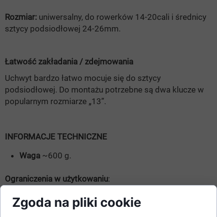
Rozmiar:
uniwersalny, do rowerków 14-20cali i średnicy
sztycy podsiodłowej 24-26mm.
Łatwość zakładania / zdejmowania
Uchwyt bardzo łatwo mocuje się do sztycy
podsiodłowej. Do montażu potrzebne są dwa klucze w
popularnym rozmiarze „13”.
INFORMACJE TECHNICZNE
Waga
~600 g.
Ograniczenia w użytkowaniu
:
Uchwyt- prowadnik wspomaga kontrolę nad rowerkiem,
Zgoda na pliki cookie
ale nie zabezpiecza roweru ani użytkownika przed