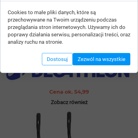
wywróceniem. Dlatego prowadzony rower powinien być
wyposażony w kółka lub podpórki zapobiegające
Cookies to małe pliki danych, które są
wywróceniu na bok.
przechowywane na Twoim urządzeniu podczas
przeglądania stron internetowych. Używamy ich do
poprawy działania serwisu, personalizacji treści, oraz
analizy ruchu na stronie.
Ten produkt kupisz w sklepach:
Dostosuj
Zezwól na wszystkie
Cena ok. 54,99
Zobacz również